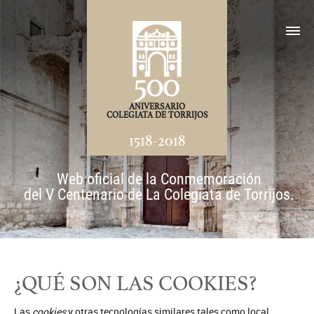
ANIVERSARIO
COLEGIATA DE TORRIJOS
1518-2018
Web oficial de la Conmemoración
del V Centenario de La Colegiata de Torrijos.
¿QUÉ SON LAS COOKIES?
Las
cookies
y otras tecnologías similares tales como local