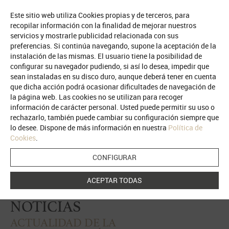
Este sitio web utiliza Cookies propias y de terceros, para
recopilar información con la finalidad de mejorar nuestros
servicios y mostrarle publicidad relacionada con sus
preferencias. Si continúa navegando, supone la aceptación de la
instalación de las mismas. El usuario tiene la posibilidad de
configurar su navegador pudiendo, si así lo desea, impedir que
sean instaladas en su disco duro, aunque deberá tener en cuenta
ANIVERSARIO
COLEGIATA DE TORRIJOS
que dicha acción podrá ocasionar dificultades de navegación de
la página web. Las cookies no se utilizan para recoger
1518-2018
información de carácter personal. Usted puede permitir su uso o
rechazarlo, también puede cambiar su configuración siempre que
lo desee. Dispone de más información en nuestra
Política de
Web oficial de la Conmemoración
Cookies
.
del V Centenario de La Colegiata de Torrijos.
CONFIGURAR
ACEPTAR TODAS
NOTICIAS
ACTUALIDAD DE LA